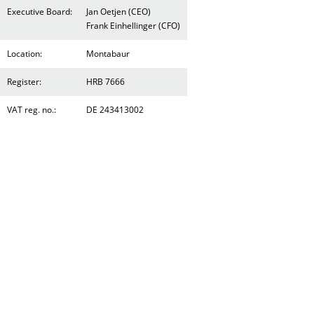
Executive Board:
Jan Oetjen (CEO)
Frank Einhellinger (CFO)
Location:
Montabaur
Register:
HRB 7666
VAT reg. no.:
DE 243413002