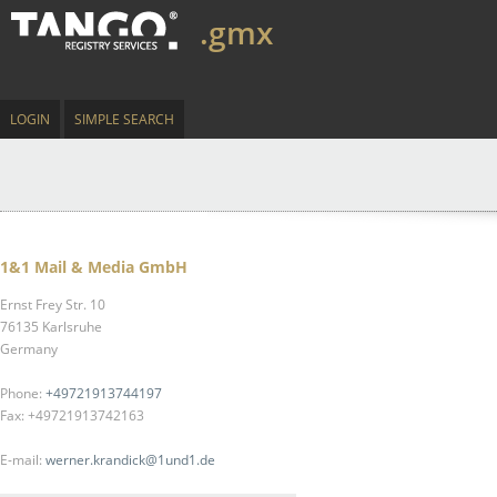
.gmx
LOGIN
SIMPLE SEARCH
1&1 Mail & Media GmbH
Ernst Frey Str. 10
76135 Karlsruhe
Germany
Phone:
+49721913744197
Fax: +49721913742163
E-mail:
werner.krandick@1und1.de