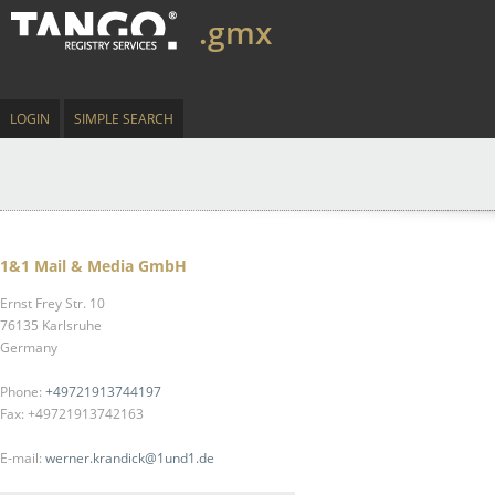
.gmx
LOGIN
SIMPLE SEARCH
1&1 Mail & Media GmbH
Ernst Frey Str. 10
76135 Karlsruhe
Germany
Phone:
+49721913744197
Fax: +49721913742163
E-mail:
werner.krandick@1und1.de