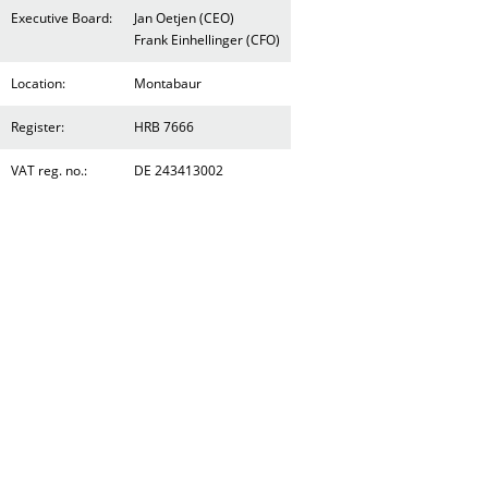
Executive Board:
Jan Oetjen (CEO)
Frank Einhellinger (CFO)
Location:
Montabaur
Register:
HRB 7666
VAT reg. no.:
DE 243413002