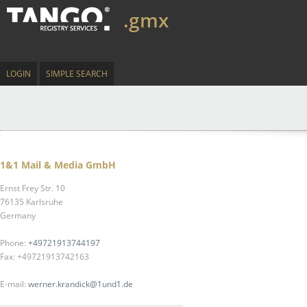
.gmx
LOGIN
SIMPLE SEARCH
1&1 Mail & Media GmbH
Ernst Frey Str. 10
76135 Karlsruhe
Germany
Phone:
+49721913744197
Fax: +49721913742163
E-mail:
werner.krandick@1und1.de