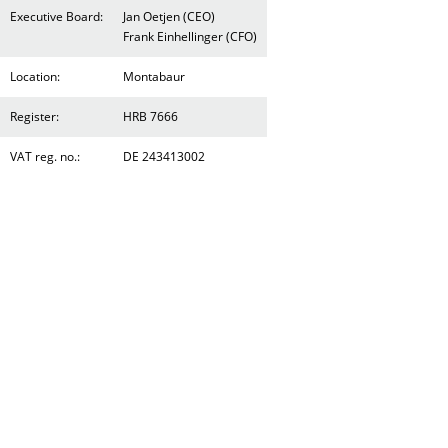
Executive Board:
Jan Oetjen (CEO)
Frank Einhellinger (CFO)
Location:
Montabaur
Register:
HRB 7666
VAT reg. no.:
DE 243413002