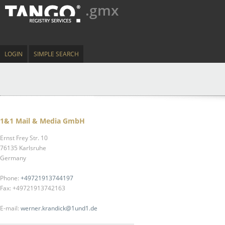
.gmx
LOGIN
SIMPLE SEARCH
1&1 Mail & Media GmbH
Ernst Frey Str. 10
76135 Karlsruhe
Germany
Phone:
+49721913744197
Fax: +49721913742163
E-mail:
werner.krandick@1und1.de