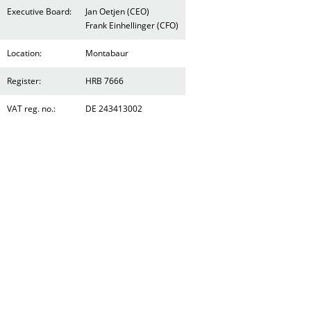
Executive Board:
Jan Oetjen (CEO)
Frank Einhellinger (CFO)
Location:
Montabaur
Register:
HRB 7666
VAT reg. no.:
DE 243413002