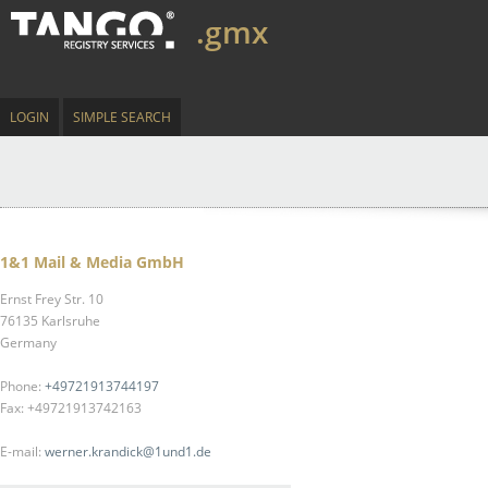
.gmx
LOGIN
SIMPLE SEARCH
1&1 Mail & Media GmbH
Ernst Frey Str. 10
76135 Karlsruhe
Germany
Phone:
+49721913744197
Fax: +49721913742163
E-mail:
werner.krandick@1und1.de