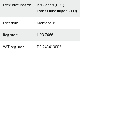
Executive Board:
Jan Oetjen (CEO)
Frank Einhellinger (CFO)
Location:
Montabaur
Register:
HRB 7666
VAT reg. no.:
DE 243413002