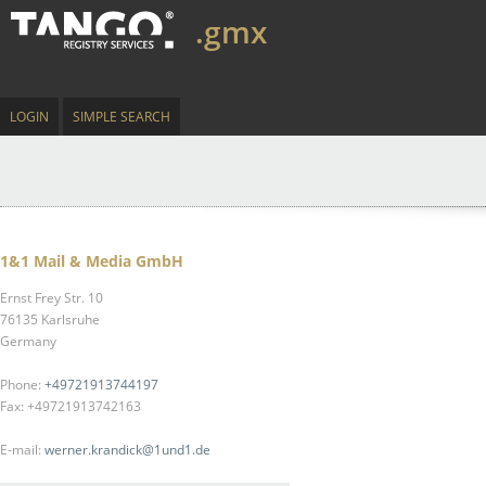
.gmx
LOGIN
SIMPLE SEARCH
1&1 Mail & Media GmbH
Ernst Frey Str. 10
76135 Karlsruhe
Germany
Phone:
+49721913744197
Fax: +49721913742163
E-mail:
werner.krandick@1und1.de