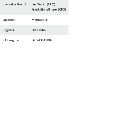
Executive Board:
Jan Oetjen (CEO)
Frank Einhellinger (CFO)
Location:
Montabaur
Register:
HRB 7666
VAT reg. no.:
DE 243413002