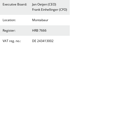
Executive Board:
Jan Oetjen (CEO)
Frank Einhellinger (CFO)
Location:
Montabaur
Register:
HRB 7666
VAT reg. no.:
DE 243413002