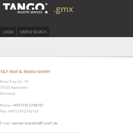
.gmx
LOGIN
SIMPLE SEARCH
1&1 Mail & Media GmbH
Ernst Frey Str. 10
76135 Karlsruhe
Germany
Phone:
+49721913744197
Fax: +49721913742163
E-mail:
werner.krandick@1und1.de