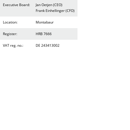
Executive Board:
Jan Oetjen (CEO)
Frank Einhellinger (CFO)
Location:
Montabaur
Register:
HRB 7666
VAT reg. no.:
DE 243413002