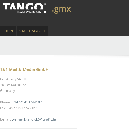
.gmx
LOGIN
SIMPLE SEARCH
1&1 Mail & Media GmbH
Ernst Frey Str. 10
76135 Karlsruhe
Germany
Phone:
+49721913744197
Fax: +49721913742163
E-mail:
werner.krandick@1und1.de