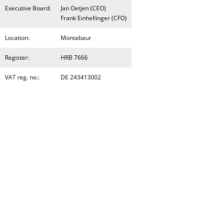
Executive Board:
Jan Oetjen (CEO)
Frank Einhellinger (CFO)
Location:
Montabaur
Register:
HRB 7666
VAT reg. no.:
DE 243413002