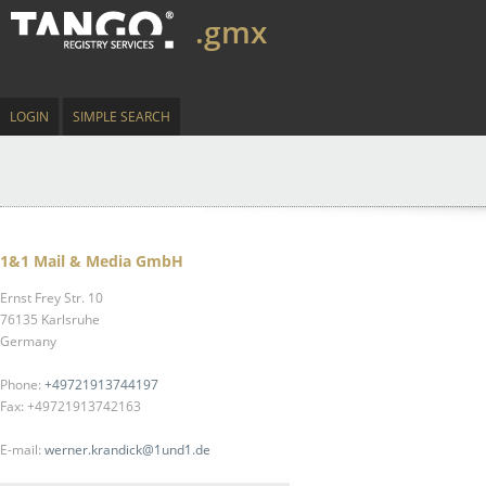
.gmx
LOGIN
SIMPLE SEARCH
1&1 Mail & Media GmbH
Ernst Frey Str. 10
76135 Karlsruhe
Germany
Phone:
+49721913744197
Fax: +49721913742163
E-mail:
werner.krandick@1und1.de