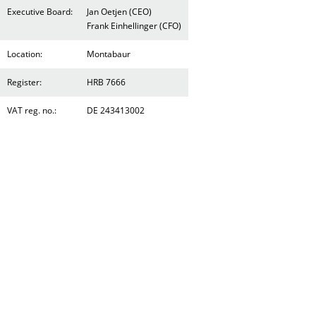
Executive Board:
Jan Oetjen (CEO)
Frank Einhellinger (CFO)
Location:
Montabaur
Register:
HRB 7666
VAT reg. no.:
DE 243413002