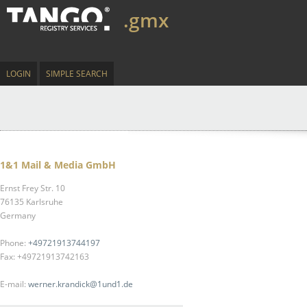
.gmx
LOGIN
SIMPLE SEARCH
1&1 Mail & Media GmbH
Ernst Frey Str. 10
76135 Karlsruhe
Germany
Phone:
+49721913744197
Fax: +49721913742163
E-mail:
werner.krandick@1und1.de