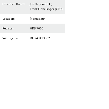
Executive Board:
Jan Oetjen (CEO)
Frank Einhellinger (CFO)
Location:
Montabaur
Register:
HRB 7666
VAT reg. no.:
DE 243413002