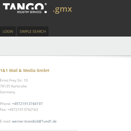
.gmx
LOGIN
SIMPLE SEARCH
1&1 Mail & Media GmbH
Ernst Frey Str. 10
76135 Karlsruhe
Germany
Phone:
+49721913744197
Fax: +49721913742163
E-mail:
werner.krandick@1und1.de