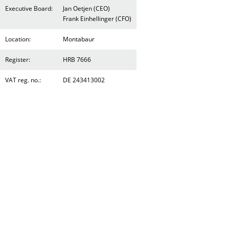
Executive Board:
Jan Oetjen (CEO)
Frank Einhellinger (CFO)
Location:
Montabaur
Register:
HRB 7666
VAT reg. no.:
DE 243413002