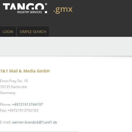
.gmx
LOGIN
SIMPLE SEARCH
1&1 Mail & Media GmbH
Ernst Frey Str. 10
76135 Karlsruhe
Germany
Phone:
+49721913744197
Fax: +49721913742163
E-mail:
werner.krandick@1und1.de