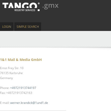
.gmx
LOGIN
SIMPLE SEARCH
1&1 Mail & Media GmbH
Ernst Frey Str. 10
76135 Karlsruhe
Germany
Phone:
+49721913744197
Fax: +49721913742163
E-mail:
werner.krandick@1und1.de