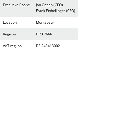
Executive Board:
Jan Oetjen (CEO)
Frank Einhellinger (CFO)
Location:
Montabaur
Register:
HRB 7666
VAT reg. no.:
DE 243413002