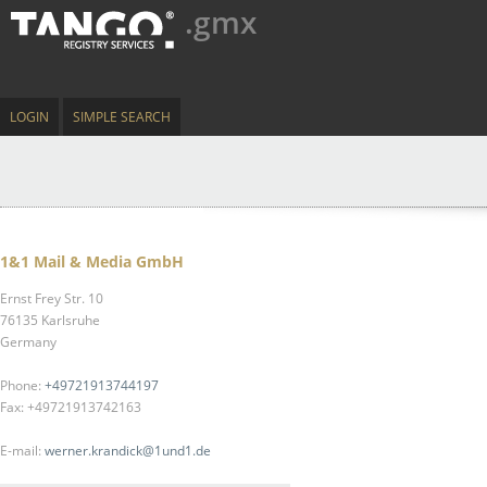
.gmx
LOGIN
SIMPLE SEARCH
1&1 Mail & Media GmbH
Ernst Frey Str. 10
76135 Karlsruhe
Germany
Phone:
+49721913744197
Fax: +49721913742163
E-mail:
werner.krandick@1und1.de