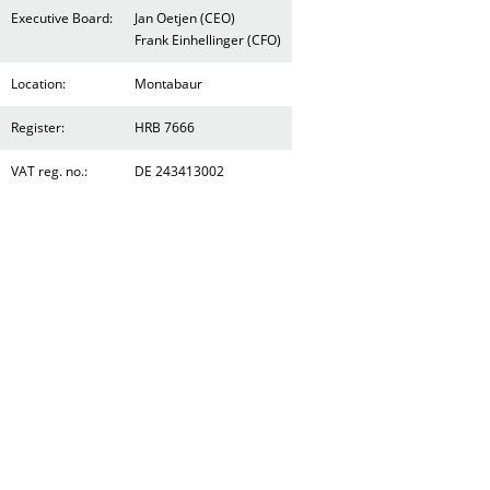
Executive Board:
Jan Oetjen (CEO)
Frank Einhellinger (CFO)
Location:
Montabaur
Register:
HRB 7666
VAT reg. no.:
DE 243413002