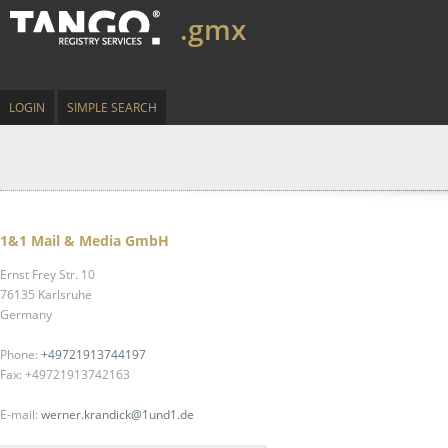
.gmx
LOGIN
SIMPLE SEARCH
1&1 Mail & Media GmbH
Ernst Frey Str. 10
76135 Karlsruhe
Germany
Phone:
+49721913744197
Fax: +49721913742163
E-mail:
werner.krandick@1und1.de