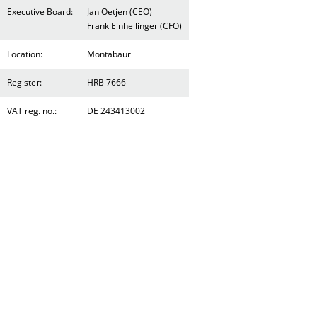
Executive Board:
Jan Oetjen (CEO)
Frank Einhellinger (CFO)
Location:
Montabaur
Register:
HRB 7666
VAT reg. no.:
DE 243413002