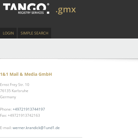
.gmx
LOGIN
SIMPLE SEARCH
1&1 Mail & Media GmbH
Ernst Frey Str. 10
76135 Karlsruhe
Germany
Phone:
+49721913744197
Fax: +49721913742163
E-mail:
werner.krandick@1und1.de