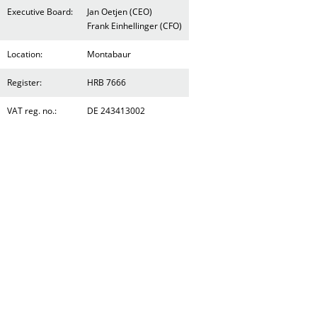
Executive Board:
Jan Oetjen (CEO)
Frank Einhellinger (CFO)
Location:
Montabaur
Register:
HRB 7666
VAT reg. no.:
DE 243413002