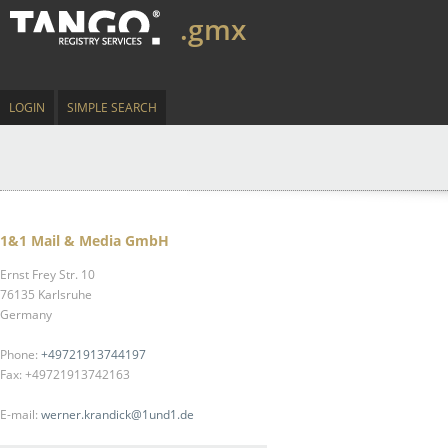
.gmx
LOGIN
SIMPLE SEARCH
1&1 Mail & Media GmbH
Ernst Frey Str. 10
76135 Karlsruhe
Germany
Phone:
+49721913744197
Fax: +49721913742163
E-mail:
werner.krandick@1und1.de