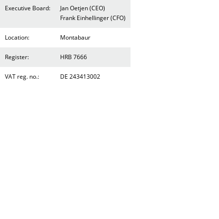
Executive Board:
Jan Oetjen (CEO)
Frank Einhellinger (CFO)
Location:
Montabaur
Register:
HRB 7666
VAT reg. no.:
DE 243413002