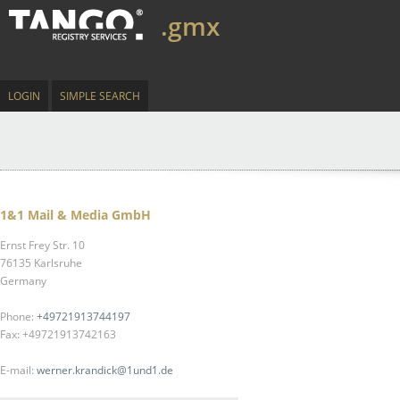
.gmx
LOGIN
SIMPLE SEARCH
1&1 Mail & Media GmbH
Ernst Frey Str. 10
76135 Karlsruhe
Germany
Phone:
+49721913744197
Fax: +49721913742163
E-mail:
werner.krandick@1und1.de