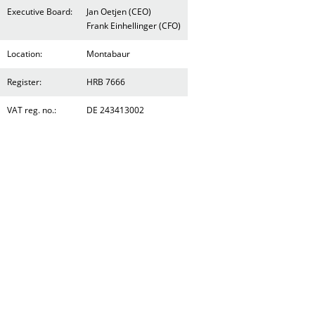
Executive Board:
Jan Oetjen (CEO)
Frank Einhellinger (CFO)
Location:
Montabaur
Register:
HRB 7666
VAT reg. no.:
DE 243413002