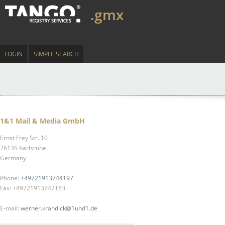
.gmx
LOGIN
SIMPLE SEARCH
1&1 Mail & Media GmbH
Ernst Frey Str. 10
76135 Karlsruhe
Germany
Phone:
+49721913744197
Fax: +49721913742163
E-mail:
werner.krandick@1und1.de