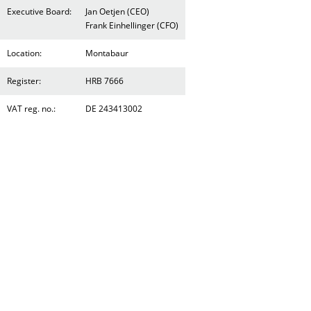
Executive Board:
Jan Oetjen (CEO)
Frank Einhellinger (CFO)
Location:
Montabaur
Register:
HRB 7666
VAT reg. no.:
DE 243413002