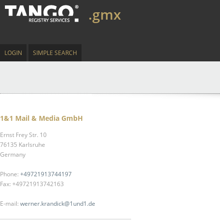
.gmx
LOGIN
SIMPLE SEARCH
1&1 Mail & Media GmbH
Ernst Frey Str. 10
76135 Karlsruhe
Germany
Phone:
+49721913744197
Fax: +49721913742163
E-mail:
werner.krandick@1und1.de