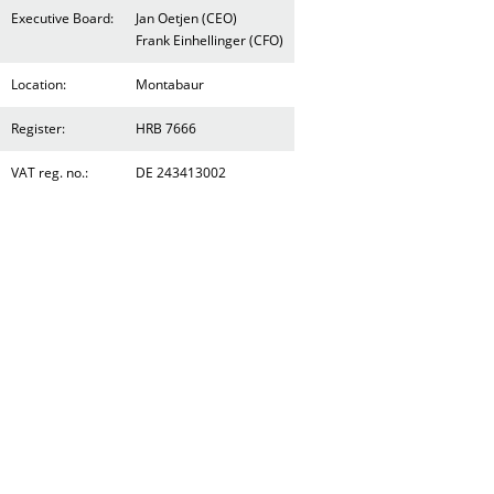
Executive Board:
Jan Oetjen (CEO)
Frank Einhellinger (CFO)
Location:
Montabaur
Register:
HRB 7666
VAT reg. no.:
DE 243413002