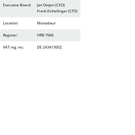
Executive Board:
Jan Oetjen (CEO)
Frank Einhellinger (CFO)
Location:
Montabaur
Register:
HRB 7666
VAT reg. no.:
DE 243413002