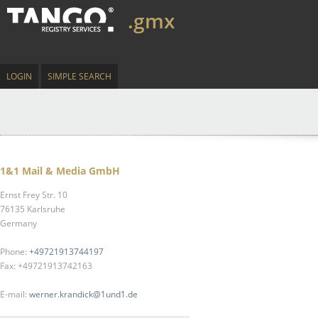
.gmx
LOGIN
SIMPLE SEARCH
1&1 Mail & Media GmbH
Ernst Frey Str. 10
76135 Karlsruhe
Germany
Phone:
+49721913744197
Fax: +49721913742163
E-mail:
werner.krandick@1und1.de