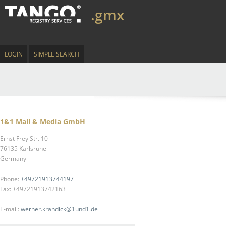
.gmx
LOGIN
SIMPLE SEARCH
1&1 Mail & Media GmbH
Ernst Frey Str. 10
76135 Karlsruhe
Germany
Phone:
+49721913744197
Fax: +49721913742163
E-mail:
werner.krandick@1und1.de