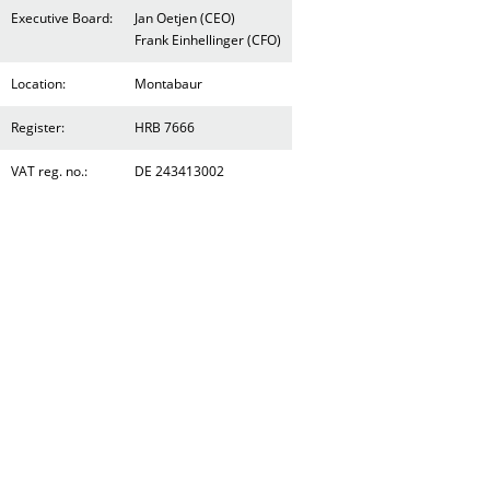
Executive Board:
Jan Oetjen (CEO)
Frank Einhellinger (CFO)
Location:
Montabaur
Register:
HRB 7666
VAT reg. no.:
DE 243413002