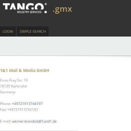
.gmx
LOGIN
SIMPLE SEARCH
1&1 Mail & Media GmbH
Ernst Frey Str. 10
76135 Karlsruhe
Germany
Phone:
+49721913744197
Fax: +49721913742163
E-mail:
werner.krandick@1und1.de