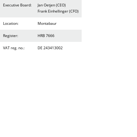
Executive Board:
Jan Oetjen (CEO)
Frank Einhellinger (CFO)
Location:
Montabaur
Register:
HRB 7666
VAT reg. no.:
DE 243413002