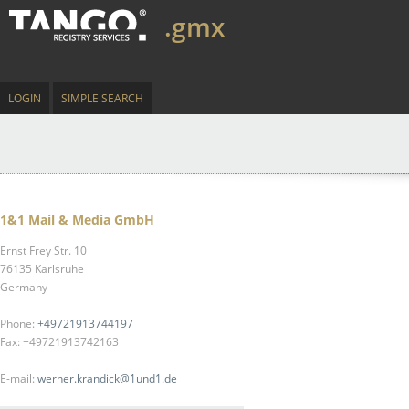
.gmx
LOGIN
SIMPLE SEARCH
1&1 Mail & Media GmbH
Ernst Frey Str. 10
76135 Karlsruhe
Germany
Phone:
+49721913744197
Fax: +49721913742163
E-mail:
werner.krandick@1und1.de