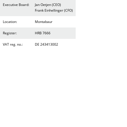
Executive Board:
Jan Oetjen (CEO)
Frank Einhellinger (CFO)
Location:
Montabaur
Register:
HRB 7666
VAT reg. no.:
DE 243413002