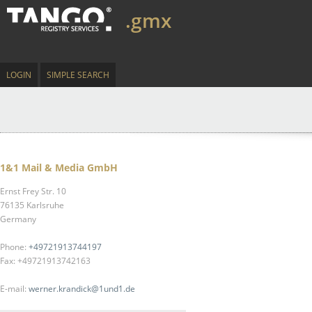
.gmx
LOGIN
SIMPLE SEARCH
1&1 Mail & Media GmbH
Ernst Frey Str. 10
76135 Karlsruhe
Germany
Phone:
+49721913744197
Fax: +49721913742163
E-mail:
werner.krandick@1und1.de