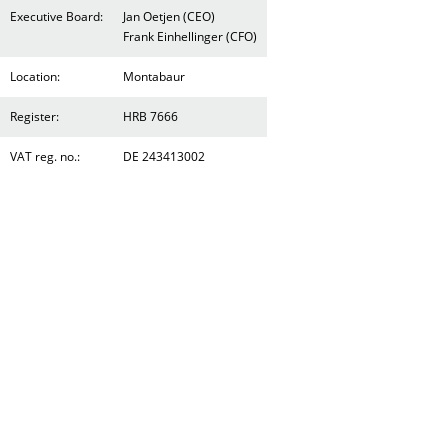
Executive Board:
Jan Oetjen (CEO)
Frank Einhellinger (CFO)
Location:
Montabaur
Register:
HRB 7666
VAT reg. no.:
DE 243413002