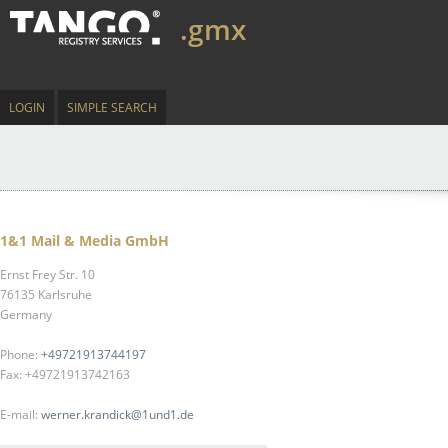
.gmx
LOGIN
SIMPLE SEARCH
1&1 Mail & Media GmbH
Ernst Frey Str. 10
76135 Karlsruhe
Germany
Phone:
+49721913744197
Fax: +49721913742163
E-mail:
werner.krandick@1und1.de