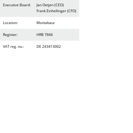
Executive Board:
Jan Oetjen (CEO)
Frank Einhellinger (CFO)
Location:
Montabaur
Register:
HRB 7666
VAT reg. no.:
DE 243413002