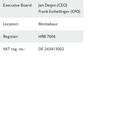
Executive Board:
Jan Oetjen (CEO)
Frank Einhellinger (CFO)
Location:
Montabaur
Register:
HRB 7666
VAT reg. no.:
DE 243413002