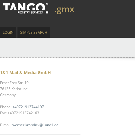
.gmx
LOGIN
SIMPLE SEARCH
1&1 Mail & Media GmbH
Ernst Frey Str. 10
76135 Karlsruhe
Germany
Phone:
+49721913744197
Fax: +49721913742163
E-mail:
werner.krandick@1und1.de