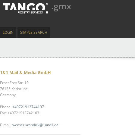
.gmx
LOGIN
SIMPLE SEARCH
1&1 Mail & Media GmbH
Ernst Frey Str. 10
76135 Karlsruhe
Germany
Phone:
+49721913744197
Fax: +49721913742163
E-mail:
werner.krandick@1und1.de