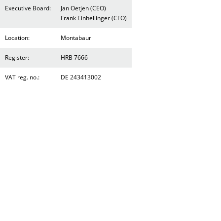
Executive Board:
Jan Oetjen (CEO)
Frank Einhellinger (CFO)
Location:
Montabaur
Register:
HRB 7666
VAT reg. no.:
DE 243413002