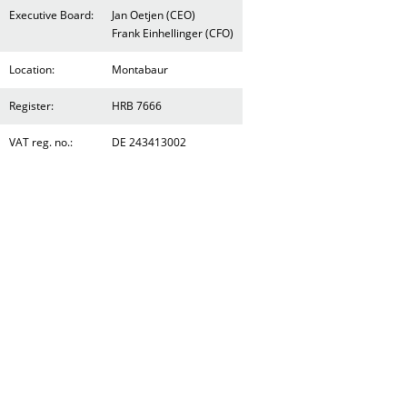
Executive Board:
Jan Oetjen (CEO)
Frank Einhellinger (CFO)
Location:
Montabaur
Register:
HRB 7666
VAT reg. no.:
DE 243413002