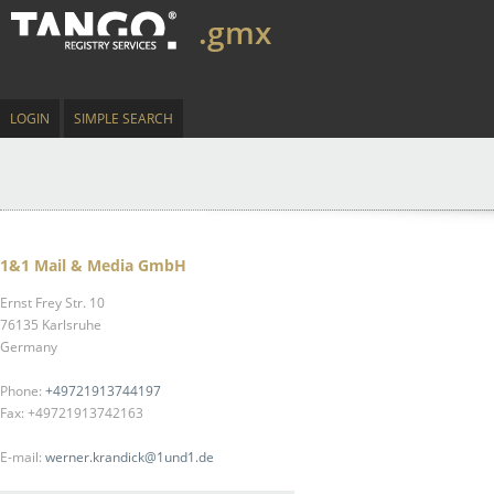
.gmx
LOGIN
SIMPLE SEARCH
1&1 Mail & Media GmbH
Ernst Frey Str. 10
76135 Karlsruhe
Germany
Phone:
+49721913744197
Fax: +49721913742163
E-mail:
werner.krandick@1und1.de