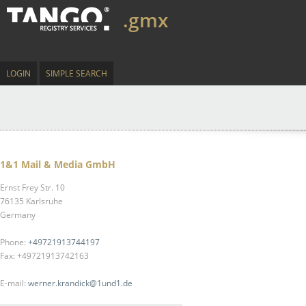
.gmx
LOGIN
SIMPLE SEARCH
1&1 Mail & Media GmbH
Ernst Frey Str. 10
76135 Karlsruhe
Germany
Phone:
+49721913744197
Fax: +49721913742163
E-mail:
werner.krandick@1und1.de