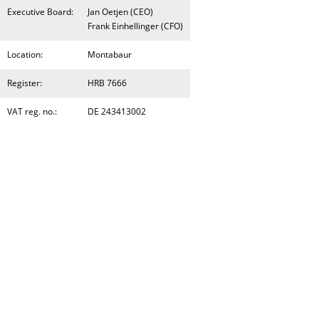
Executive Board:
Jan Oetjen (CEO)
Frank Einhellinger (CFO)
Location:
Montabaur
Register:
HRB 7666
VAT reg. no.:
DE 243413002