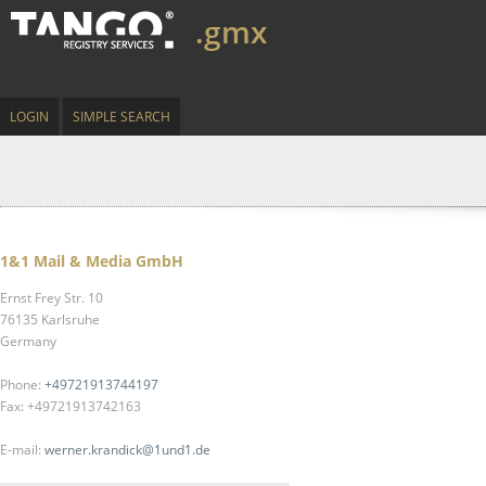
.gmx
LOGIN
SIMPLE SEARCH
1&1 Mail & Media GmbH
Ernst Frey Str. 10
76135 Karlsruhe
Germany
Phone:
+49721913744197
Fax: +49721913742163
E-mail:
werner.krandick@1und1.de