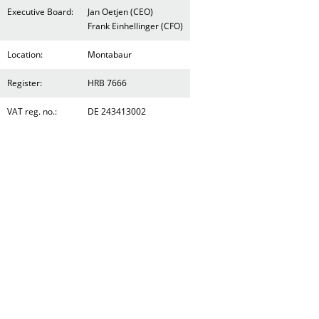
Executive Board:
Jan Oetjen (CEO)
Frank Einhellinger (CFO)
Location:
Montabaur
Register:
HRB 7666
VAT reg. no.:
DE 243413002